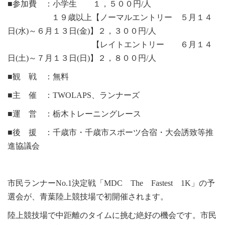
■参加費 ：小学生 １，５００円/人
１９歳以上【ノーマルエントリー ５月１４
日(水)～６月１３日(金)】２，３００円/人
【レイトエントリー ６月１４
日(土)～７月１３日(日)】２，８００円/人
■観 戦 ：無料
■主 催 ：TWOLAPS、ランナーズ
■運 営 ：栃木トレーニングレース
■後 援 ：千歳市・千歳市スポーツ合宿・大会誘致等推
進協議会
市民ランナーNo.1決定戦「MDC The Fastest 1K」の予
選会が、青葉陸上競技場で初開催されます。
陸上競技場で中距離のタイムに挑む絶好の機会です。市民