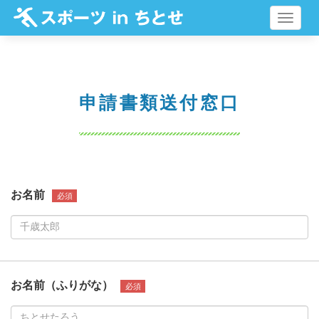
メ
ニ
ュ
ー
申請書類送付窓口
お名前
必須
お名前（ふりがな）
必須