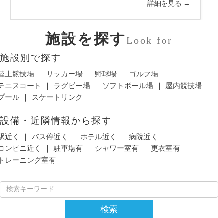
詳細を見る →
施設を探す
Look for
施設別で探す
陸上競技場
サッカー場
野球場
ゴルフ場
テニスコート
ラグビー場
ソフトボール場
屋内競技場
プール
スケートリンク
設備・近隣情報から探す
駅近く
バス停近く
ホテル近く
病院近く
コンビニ近く
駐車場有
シャワー室有
更衣室有
トレーニング室有
検索