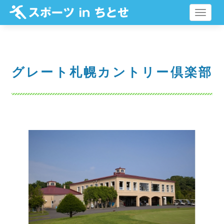
メ
ニ
ュ
ー
グレート札幌カントリー倶楽部