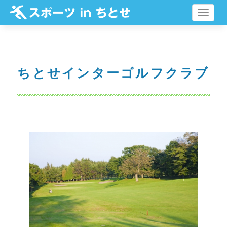
メ
ニ
ュ
ー
ちとせインターゴルフクラブ