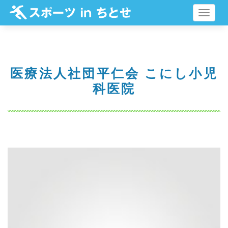
メ
ニ
ュ
ー
医療法人社団平仁会 こにし小児
科医院