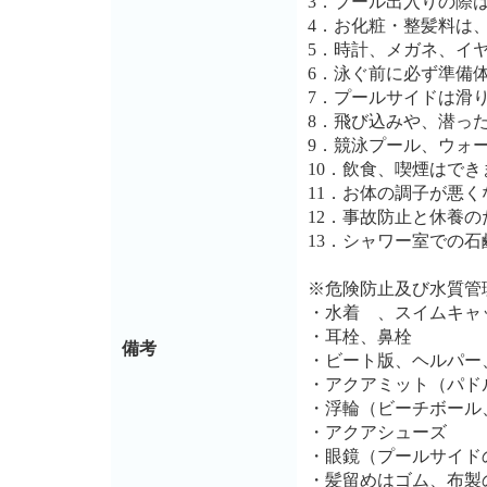
3．プール出入りの際
4．お化粧・整髪料は
5．時計、メガネ、イ
6．泳ぐ前に必ず準備
7．プールサイドは滑
8．飛び込みや、潜っ
9．競泳プール、ウォ
10．飲食、喫煙はで
11．お体の調子が悪
12．事故防止と休養の
13．シャワー室での
※危険防止及び水質管
・水着 、スイムキャ
・耳栓、鼻栓
備考
・ビート版、ヘルパー
・アクアミット（パド
・浮輪（ビーチボール
・アクアシューズ
・眼鏡（プールサイド
・髪留めはゴム、布製