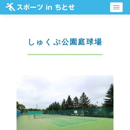
メ
ニ
ュ
ー
しゅくぷ公園庭球場