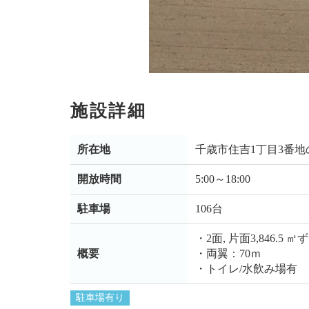
施設詳細
所在地
千歳市住吉1丁目3番地
開放時間
5:00～18:00
駐車場
106台
・2面, 片面3,846.5 ㎡
概要
・両翼：70ｍ
・トイレ/水飲み場有
駐車場有り