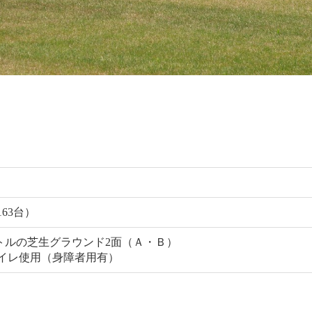
63台）
メートルの芝生グラウンド2面（Ａ・Ｂ）
イレ使用（身障者用有）